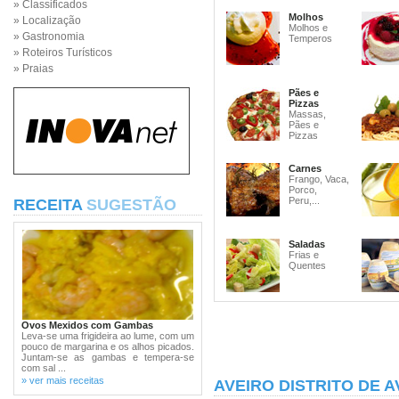
» Classificados
Molhos
» Localização
Molhos e
» Gastronomia
Temperos
» Roteiros Turísticos
» Praias
Pães e
Pizzas
Massas,
Pães e
Pizzas
Carnes
Frango, Vaca,
Porco,
Peru,...
RECEITA
SUGESTÃO
Saladas
Frias e
Quentes
Ovos Mexidos com Gambas
Leva-se uma frigideira ao lume, com um
pouco de margarina e os alhos picados.
Juntam-se as gambas e tempera-se
com sal ...
» ver mais receitas
AVEIRO DISTRITO DE A