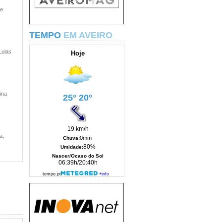
 e
TEMPO
EM AVEIRO
Lulas
ina
a,