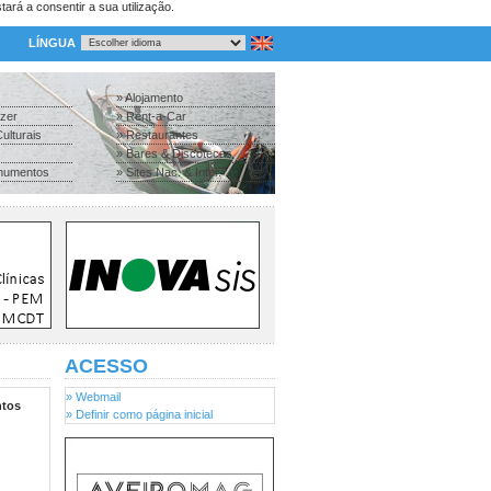
tará a consentir a sua utilização.
LÍNGUA
» Alojamento
azer
» Rent-a-Car
ulturais
» Restaurantes
» Bares & Discotecas
numentos
» Sites Nac. & Inter.
ACESSO
» Webmail
tos
» Definir como página inicial