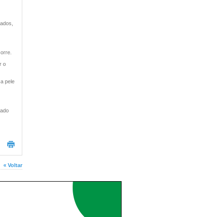
sados,
orre.
r o
 a pele
tado
« Voltar