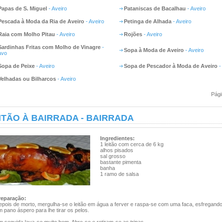
Papas de S. Miguel
- Aveiro
Pataniscas de Bacalhau
- Aveiro
Pescada à Moda da Ria de Aveiro
- Aveiro
Petinga de Alhada
- Aveiro
Raia com Molho Pitau
- Aveiro
Rojões
- Aveiro
Sardinhas Fritas com Molho de Vinagre
-
Sopa à Moda de Aveiro
- Aveiro
avo
Sopa de Peixe
- Aveiro
Sopa de Pescador à Moda de Aveiro
-
Velhadas ou Bilharcos
- Aveiro
Pági
ITÃO À BAIRRADA - BAIRRADA
Ingredientes:
1 leitão com cerca de 6 kg
alhos pisados
sal grosso
bastante pimenta
banha
1 ramo de salsa
reparação:
epois de morto, mergulha-se o leitão em água a ferver e raspa-se com uma faca, esfregand
 pano áspero para lhe tirar os pelos.