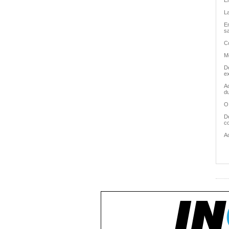
Em
L
En
sa
C
Me
De
ex
Ao
du
O
D
co
A