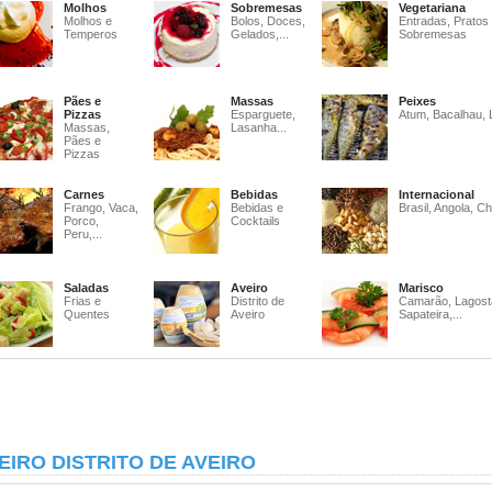
Molhos
Sobremesas
Vegetariana
Molhos e
Bolos, Doces,
Entradas, Pratos
Temperos
Gelados,...
Sobremesas
Pães e
Massas
Peixes
Pizzas
Esparguete,
Atum, Bacalhau, 
Massas,
Lasanha...
Pães e
Pizzas
Carnes
Bebidas
Internacional
Frango, Vaca,
Bebidas e
Brasil, Angola, Ch
Porco,
Cocktails
Peru,...
Saladas
Aveiro
Marisco
Frias e
Distrito de
Camarão, Lagost
Quentes
Aveiro
Sapateira,...
EIRO DISTRITO DE AVEIRO