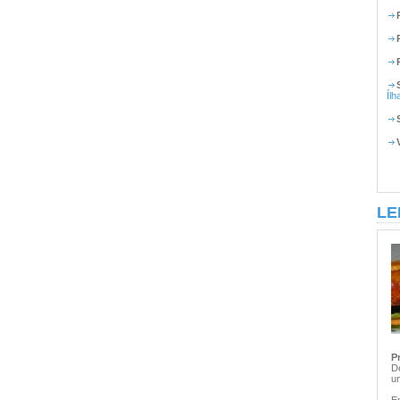
Ílh
LE
P
D
um