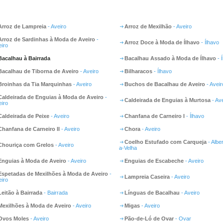
Arroz de Lampreia
- Aveiro
Arroz de Mexilhão
- Aveiro
Arroz de Sardinhas à Moda de Aveiro
-
Arroz Doce à Moda de Ílhavo
- Ílhavo
eiro
Bacalhau à Bairrada
Bacalhau Assado à Moda de Ílhavo
- 
Bacalhau de Tiborna de Aveiro
- Aveiro
Bilharacos
- Ílhavo
Broinhas da Tia Marquinhas
- Aveiro
Buchos de Bacalhau de Aveiro
- Aveir
Caldeirada de Enguias à Moda de Aveiro
-
Caldeirada de Enguias à Murtosa
- Ave
eiro
Caldeirada de Peixe
- Aveiro
Chanfana de Carneiro I
- Ílhavo
Chanfana de Carneiro II
- Aveiro
Chora
- Aveiro
Coelho Estufado com Carqueja
- Albe
Chouriça com Grelos
- Aveiro
a-Velha
Enguias à Moda de Aveiro
- Aveiro
Enguias de Escabeche
- Aveiro
Espetadas de Mexilhões à Moda de Aveiro
-
Lampreia Caseira
- Aveiro
eiro
Leitão à Bairrada
- Bairrada
Línguas de Bacalhau
- Aveiro
Mexilhões à Moda de Aveiro
- Aveiro
Migas
- Aveiro
Ovos Moles
- Aveiro
Pão-de-Ló de Ovar
- Ovar