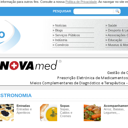
a informação para outros fins. Consulte a nossa
Política de Privacidade
. Ao navegar no site es
PESQUISAR
» Notícias
» Saúde
» Blogs
» Desporto & L
» Serviços Públicos
» Associações C
» Indústria
» Educação
» Comércio
» Museus & Mo
STRONOMIA
Entradas
Sopas
Acompanhamen
Entradas e
Sopas,
Arroz, Batatas,
Aperitivos
Caldos e
Legumes,...
Cremes