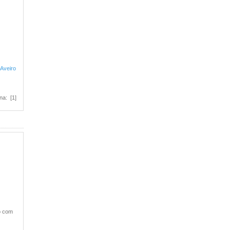
 Aveiro
na: [1]
o com