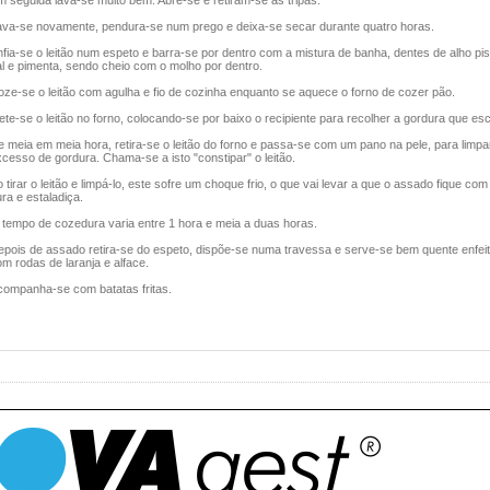
 seguida lava-se muito bem. Abre-se e retiram-se as tripas.
ava-se novamente, pendura-se num prego e deixa-se secar durante quatro horas.
fia-se o leitão num espeto e barra-se por dentro com a mistura de banha, dentes de alho pi
l e pimenta, sendo cheio com o molho por dentro.
oze-se o leitão com agulha e fio de cozinha enquanto se aquece o forno de cozer pão.
te-se o leitão no forno, colocando-se por baixo o recipiente para recolher a gordura que esc
 meia em meia hora, retira-se o leitão do forno e passa-se com um pano na pele, para limpa
cesso de gordura. Chama-se a isto "constipar" o leitão.
 tirar o leitão e limpá-lo, este sofre um choque frio, o que vai levar a que o assado fique com
ra e estaladiça.
 tempo de cozedura varia entre 1 hora e meia a duas horas.
epois de assado retira-se do espeto, dispõe-se numa travessa e serve-se bem quente enfei
m rodas de laranja e alface.
companha-se com batatas fritas.