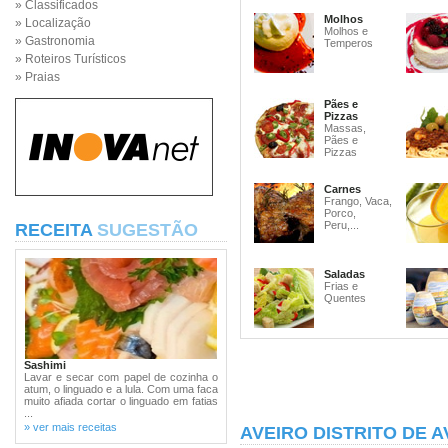
» Classificados
Molhos
» Localização
Molhos e
» Gastronomia
Temperos
» Roteiros Turísticos
» Praias
Pães e
Pizzas
Massas,
Pães e
Pizzas
Carnes
Frango, Vaca,
Porco,
Peru,...
RECEITA
SUGESTÃO
Saladas
Frias e
Quentes
Sashimi
Lavar e secar com papel de cozinha o
atum, o linguado e a lula. Com uma faca
muito afiada cortar o linguado em fatias
...
» ver mais receitas
AVEIRO DISTRITO DE A