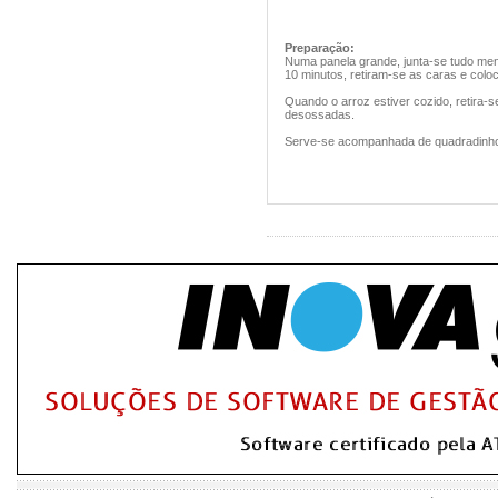
Preparação:
Numa panela grande, junta-se tudo meno
10 minutos, retiram-se as caras e coloc
Quando o arroz estiver cozido, retira-
desossadas.
Serve-se acompanhada de quadradinhos