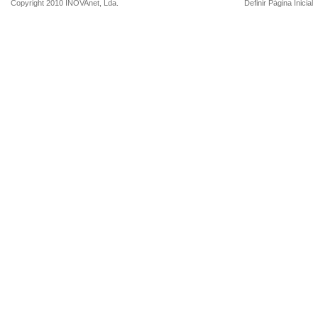
Copyright 2010
INOVAnet
, Lda.
Definir Página Inicial